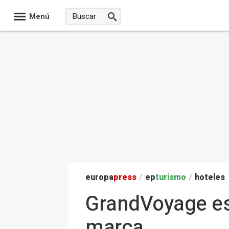
Menú
europa
press
/
ep
turismo
/
hoteles
GrandVoyage es
marca