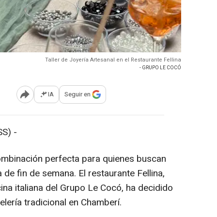
Taller de Joyería Artesanal en el Restaurante Fellina
- GRUPO LE COCÓ
IA
Seguir en
Abrir opciones para compartir
S) -
ombinación perfecta para quienes buscan
de fin de semana. El restaurante Fellina,
ina italiana del Grupo Le Cocó, ha decidido
lería tradicional en Chamberí.