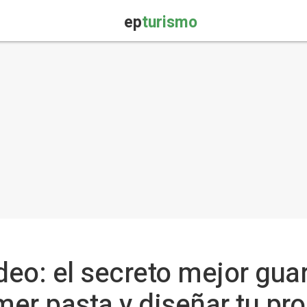
ep
turismo
rdeo: el secreto mejor gu
er pasta y diseñar tu pro