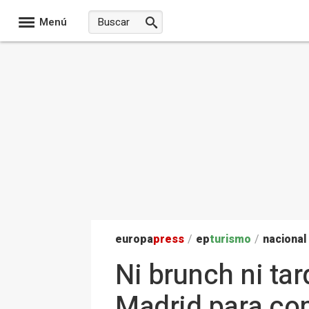
Menú
europa
press
/
ep
turismo
/
nacional
Ni brunch ni ta
Madrid para com