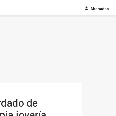
Abonados
ardado de
pia joyería