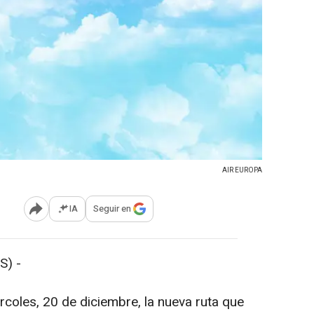
AIR EUROPA
IA
Seguir en
Abrir opciones para compartir
S) -
coles, 20 de diciembre, la nueva ruta que