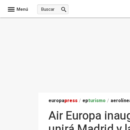
Menú
europa
press
/
ep
turismo
/
aerolíne
Air Europa inau
unirá Madrid y l