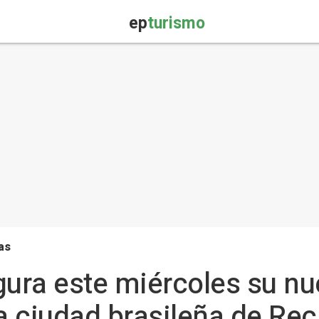
ep
turismo
as
gura este miércoles su nu
a ciudad brasileña de Rec