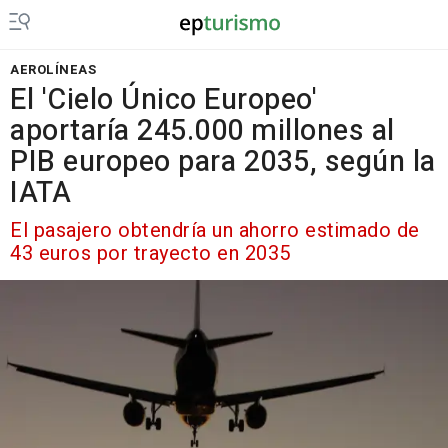
AEROLÍNEAS
El 'Cielo Único Europeo'
aportaría 245.000 millones al
PIB europeo para 2035, según la
IATA
El pasajero obtendría un ahorro estimado de
43 euros por trayecto en 2035