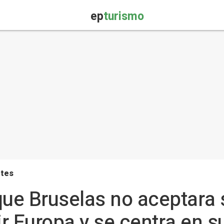
ep
turismo
rtes
que Bruselas no aceptara
r Europa y se centra en s