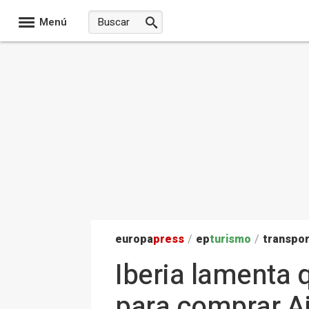
Menú
europa
press
/
ep
turismo
/
transpo
Iberia lamenta 
para comprar Ai