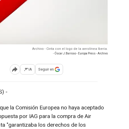
Archivo - Cinta con el logo de la aerolínea Iberia.
- Óscar J.Barroso - Europa Press - Archivo
IA
Seguir en
Abrir opciones para compartir
) -
s que la Comisión Europea no haya aceptado
opuesta por IAG para la compra de Air
ta "garantizaba los derechos de los