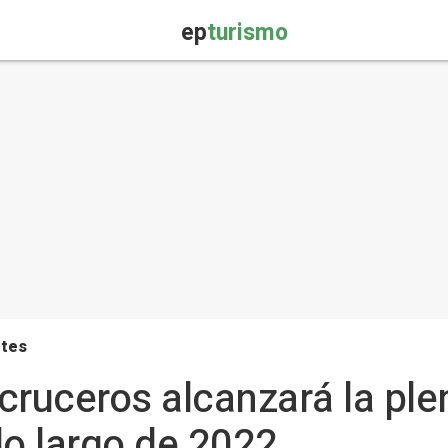
ep
turismo
rtes
 cruceros alcanzará la ple
lo largo de 2022