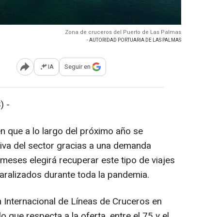
Zona de cruceros del Puerto de Las Palmas
- AUTORIDAD PORTUARIA DE LAS PALMAS
IA
Seguir en
Abrir opciones para compartir
) -
n que a lo largo del próximo año se
tiva del sector gracias a una demanda
eses elegirá recuperar este tipo de viajes
aralizados durante toda la pandemia.
n Internacional de Líneas de Cruceros en
 que respecta a la oferta, entre el 75 y el