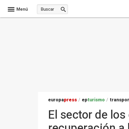
Menú
europa
press
/
ep
turismo
/
transpo
El sector de los
recuperación a 