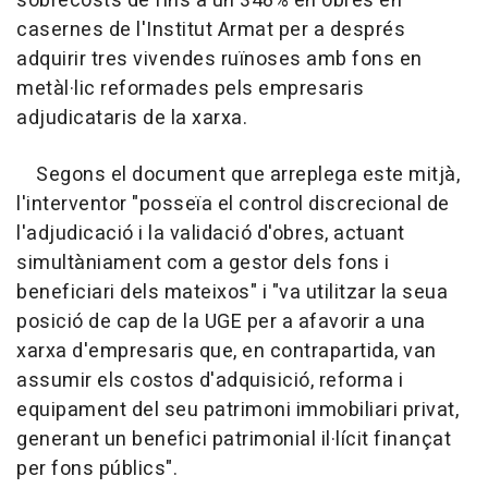
sobrecosts de fins a un 348% en obres en
casernes de l'Institut Armat per a després
adquirir tres vivendes ruïnoses amb fons en
metàl·lic reformades pels empresaris
adjudicataris de la xarxa.
Segons el document que arreplega este mitjà,
l'interventor "posseïa el control discrecional de
l'adjudicació i la validació d'obres, actuant
simultàniament com a gestor dels fons i
beneficiari dels mateixos" i "va utilitzar la seua
posició de cap de la UGE per a afavorir a una
xarxa d'empresaris que, en contrapartida, van
assumir els costos d'adquisició, reforma i
equipament del seu patrimoni immobiliari privat,
generant un benefici patrimonial il·lícit finançat
per fons públics".