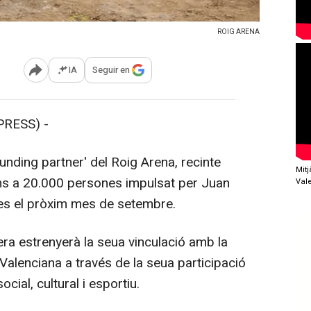
ROIG ARENA
IA
Seguir en
Abrir opciones para compartir
RESS) -
nding partner' del Roig Arena, recinte
Mit
ns a 20.000 persones impulsat per Juan
Val
tes el pròxim mes de setembre.
ra estrenyerà la seua vinculació amb la
 Valenciana a través de la seua participació
cial, cultural i esportiu.