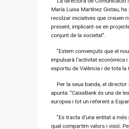
La directora de Comunicació i R
María Luisa Martínez Gistau, ha 
recolzar iniciatives que creuen ri
present, implicant-se en project
conjunt de la societat".
"Estem convençuts que el nou R
impulsarà l'activitat econòmica i 
esportiu de València i de tota la
Per la seua banda, el director 
apunta: "CaixaBank és una de les
europea i tot un referent a Espa
"Es tracta d'una entitat a més m
qual compartim valors i visió. Pe