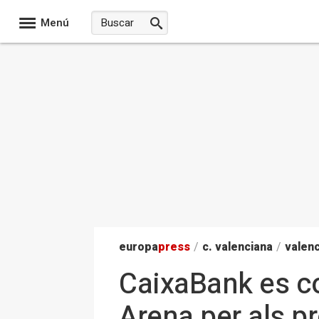
Menú
europa
press
/
c. valenciana
/
valenc
CaixaBank es co
Arena per als p