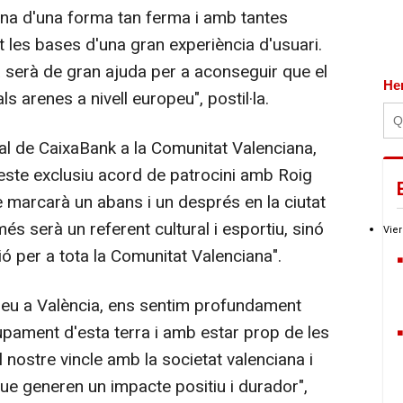
ena d'una forma tan ferma i amb tantes
 les bases d'una gran experiència d'usuari.
 serà de gran ajuda per a aconseguir que el
He
ls arenes a nivell europeu", postil·la.
al de CaixaBank a la Comunitat Valenciana,
 este exclusiu acord de patrocini amb Roig
 marcarà un abans i un després en la ciutat
s serà un referent cultural i esportiu, sinó
Vier
 per a tota la Comunitat Valenciana".
eu a València, ens sentim profundament
ment d'esta terra i amb estar prop de les
 nostre vincle amb la societat valenciana i
que generen un impacte positiu i durador",