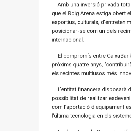
Amb una inversió privada total 
que el Roig Arena estiga obert e
esportius, culturals, d'entreteni
posicionar-se com un dels recint
internacional.
El compromís entre CaixaBank i e
pròxims quatre anys, "contribuirà
els recintes multiusos més inno
L'entitat financera disposarà del
possibilitat de realitzar esdeveni
com l'aportació d'equipament esp
l'última tecnologia en els siste