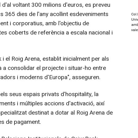
d'al voltant 300 milions d'euros, es preveu
ls 365 dies de l'any acollint esdeveniments
Col.
Univ
ment i corporatius, amb l'objectiu de
amb
val
es coberts de referència a escala nacional i
l Roig Arena, establit inicialment per als
 a consolidar el projecte i situar-ho entre
vadors i moderns d'Europa", asseguren.
s seus espais privats d'hospitality, la
ments i múltiples accions d'activació, així
ecialitzat destinat a dotar al Roig Arena de
mes de pagament.