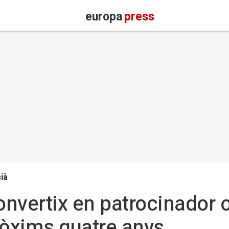
europa
press
ià
nvertix en patrocinador of
ròxims quatre anys