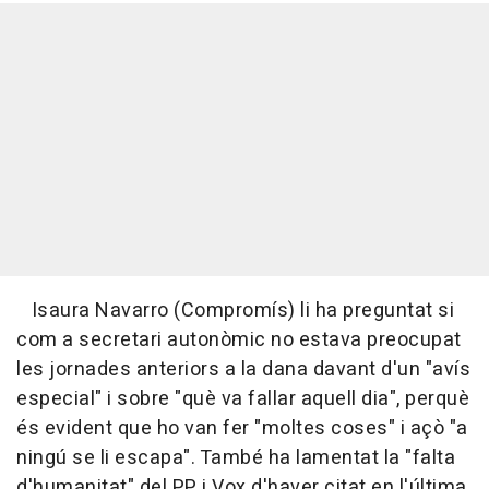
Isaura Navarro (Compromís) li ha preguntat si
com a secretari autonòmic no estava preocupat
les jornades anteriors a la dana davant d'un "avís
especial" i sobre "què va fallar aquell dia", perquè
és evident que ho van fer "moltes coses" i açò "a
ningú se li escapa". També ha lamentat la "falta
d'humanitat" del PP i Vox d'haver citat en l'última