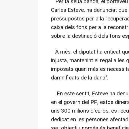
Per la seua banda, el portaveu
Carles Esteve, ha denunciat que 
pressupostos per a la recuperaci
caixa dels fons per a la reconstru
sobre la destinació dels fons esp
A més, el diputat ha criticat qu
injusta, mantenint el regal a le
imposats quan més es necessita
damnificats de la dana".
En este sentit, Esteve ha denun
en el govern del PP, estos diner
uns 300 milions d'euros, es recu
dedicat en les persones afectade
seu objectiu només és beneficiar