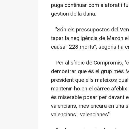
puga continuar com a aforat i fuit
gestion de la dana.
"Són els pressupostos del Vent
tapar la negligència de Mazón el 
causar 228 morts", segons ha cr
Per al síndic de Compromís, "co
demostrar que és el grup més M
president que ells mateixos qua
mantenir-ho en el càrrec afeblix
és miserable posar per davant el
valencians, més encara en una si
valencians i valencianes".