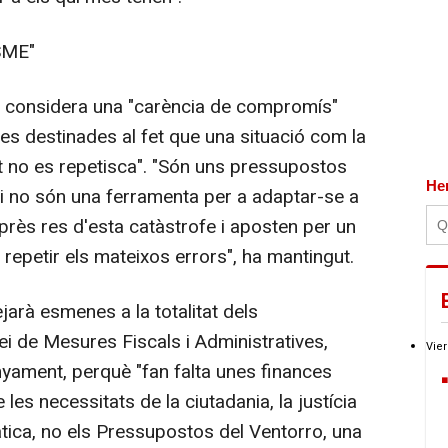
SME"
e considera una "carència de compromís"
es destinades al fet que una situació com la
at no es repetisca". "Són uns pressupostos
He
i no són una ferramenta per a adaptar-se a
près res d'esta catàstrofe i aposten per un
repetir els mateixos errors", ha mantingut.
arà esmenes a la totalitat dels
i de Mesures Fiscals i Administratives,
Vier
ament, perquè "fan falta unes finances
les necessitats de la ciutadania, la justícia
imàtica, no els Pressupostos del Ventorro, una