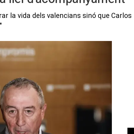
rar la vida dels valencians sinó que Carlos
"