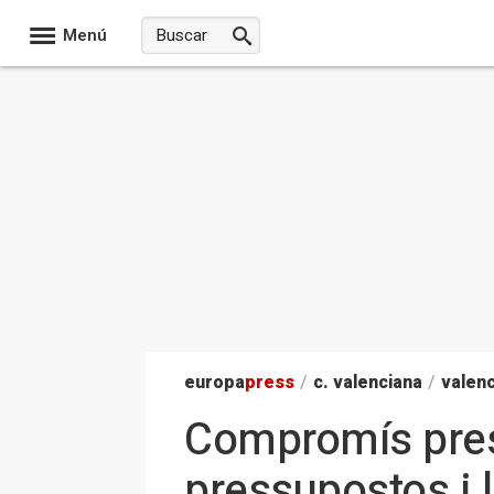
Menú
europa
press
/
c. valenciana
/
valenc
Compromís prese
pressupostos i 