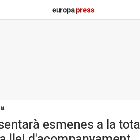
europa
press
ià
ntarà esmenes a la totali
la llei d'acompanyament