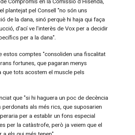
 de Compromís en la Comissió d'Hisenda,
el plantejat pel Consell "no són uns
ó de la dana, sinó perquè hi haja qui faça
cció, d'ací ve l'interès de Vox per a decidir
ecífics per a la dana".
e estos comptes "consoliden una fiscalitat
s grans fortunes, que pagaran menys
 que tots acostem el muscle pels
ciat que "si hi haguera un poc de decència
s perdonats als més rics, que suposarien
peraria per a establir un fons especial
s per la catàstrofe, però ja veiem que el
 a els qui més tenen".