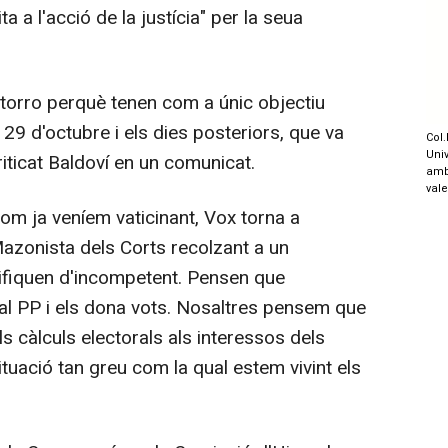
a a l'acció de la justícia" per la seua
orro perquè tenen com a únic objectiu
29 d'octubre i els dies posteriors, que va
Col.
Univ
iticat Baldoví en un comunicat.
amb
val
m ja veníem vaticinant, Vox torna a
azonista dels Corts recolzant a un
lifiquen d'incompetent. Pensen que
 al PP i els dona vots. Nosaltres pensem que
s càlculs electorals als interessos dels
tuació tan greu com la qual estem vivint els