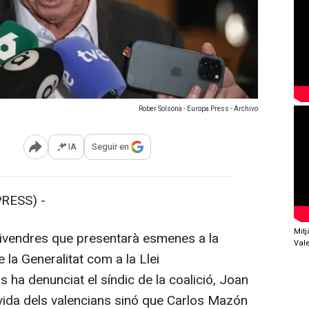
Rober Solsona - Europa Press - Archivo
IA
Seguir en
Abrir opciones para compartir
RESS) -
Mit
vendres que presentarà esmenes a la
Val
 la Generalitat com a la Llei
ha denunciat el síndic de la coalició, Joan
 vida dels valencians sinó que Carlos Mazón