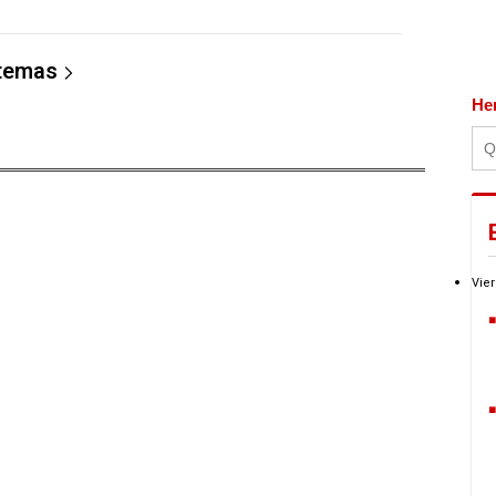
 temas
He
Vier