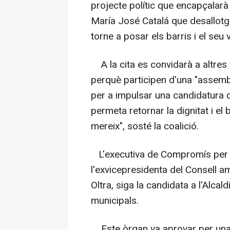
projecte polític que encapçalarà 
María José Catalá que desallotge
torne a posar els barris i el seu v
A la cita es convidarà a altres 
perquè participen d'una "assembl
per a impulsar una candidatura d
permeta retornar la dignitat i el
mereix", sosté la coalició.
L'executiva de Compromís per 
l'exvicepresidenta del Consell am
Oltra, siga la candidata a l'Alca
municipals.
Este òrgan va aprovar per unani