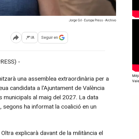
Jorge Gil - Europa Press - Archivo
IA
Seguir en
Abrir opciones para compartir
RESS) -
Mit
zarà una assemblea extraordinària per a
Val
seua candidata a l'Ajuntament de València
s municipals al maig del 2027. La data
, segons ha informat la coalició en un
ltra explicarà davant de la militància el