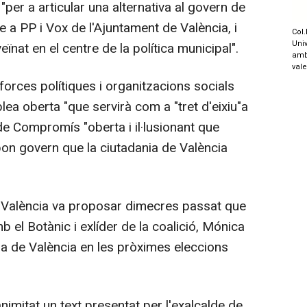
"per a articular una alternativa al govern de
 a PP i Vox de l'Ajuntament de València, i
Col.
Univ
eïnat en el centre de la política municipal".
amb
val
forces polítiques i organitzacions socials
ea oberta "que servirà com a "tret d'eixiu"a
e Compromís "oberta i il·lusionant que
 bon govern que la ciutadania de València
València va proposar dimecres passat que
b el Botànic i exlíder de la coalició, Mónica
ldia de València en les pròximes eleccions
mitat un text presentat per l'exalcalde de