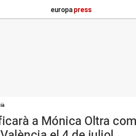
europa
press
ià
icarà a Mónica Oltra com
València el 4 de juliol