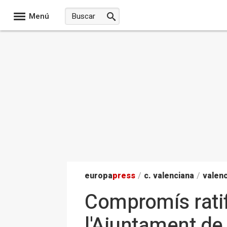
Menú
europa
press
/
c. valenciana
/
valenc
Compromís ratif
l'Ajuntament de 