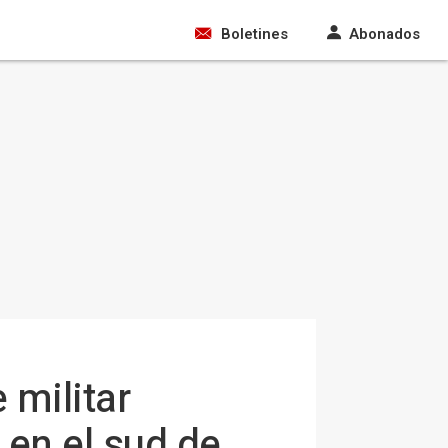
Boletines
Abonados
 militar
 en el sud de