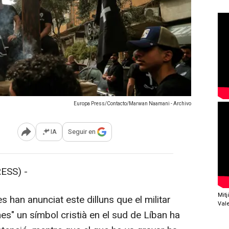
Europa Press/Contacto/Marwan Naamani - Archivo
IA
Seguir en
Abrir opciones para compartir
ESS) -
Mit
han anunciat este dilluns que el militar
Val
s" un símbol cristià en el sud de Líban ha