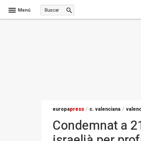
Menú
europa
press
/
c. valenciana
/
valenc
Condemnat a 21 
israelià per pro