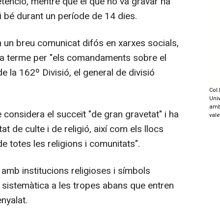
tenció, mentre que el que ho va gravar ha
si bé durant un període de 14 dies.
 un breu comunicat difós en xarxes socials,
 a terme per "els comandaments sobre el
e la 162º Divisió, el general de divisió
Col.
Univ
amb
e considera el succeït "de gran gravetat" i ha
val
at de culte i de religió, així com els llocs
e totes les religions i comunitats".
amb institucions religioses i símbols
 sistemàtica a les tropes abans que entren
nyalat.