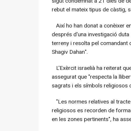
sigut condemnat a 21 dies de de
rebut el mateix tipus de càstig, 
Així ho han donat a conèixer en
després d'una investigació duta
terreny i resolta pel comandant d
Shagiv Dahan".
L'Exèrcit israelià ha reiterat qu
assegurat que "respecta la llibert
sagrats i els símbols religiosos d
"Les normes relatives al tracte 
religiosos es recorden de forma
en les zones pertinents", ha asse