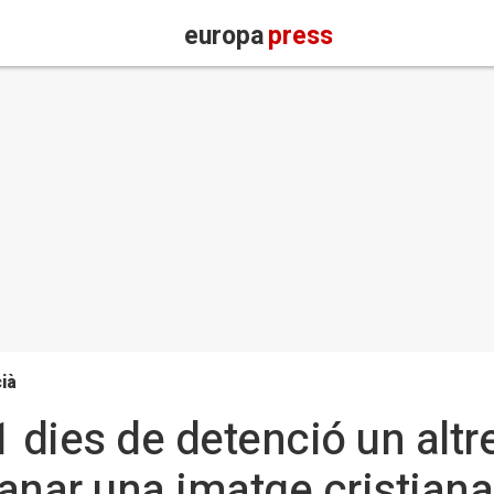
europa
press
ià
dies de detenció un altre
fanar una imatge cristiana