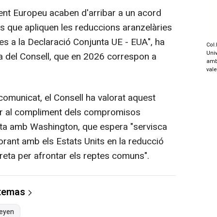
ment Europeu acaben d'arribar a un acord
s que apliquen les reduccions aranzelàries
es a la Declaració Conjunta UE - EUA", ha
Col.
Univ
ia del Consell, que en 2026 correspon a
amb
val
omunicat, el Consell ha valorat aquest
er al compliment dels compromisos
unta amb Washington, que espera "servisca
orant amb els Estats Units en la reducció
treta per afrontar els reptes comuns".
 temas
Leyen