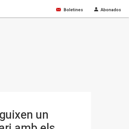
Boletines
Abonados
eguixen un
ari amb els