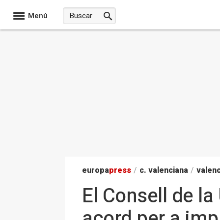
Menú
europa
press
/
c. valenciana
/
valenc
El Consell de l
acord per a imp