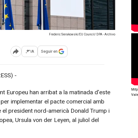
Frederic Sierakowski/EU Council/ DPA - Archivo
IA
Seguir en
Abrir opciones para compartir
ESS) -
Mit
nt Europeu han arribat a la matinada d'este
Val
 per implementar el pacte comercial amb
re el president nord-americà Donald Trump i
pea, Ursula von der Leyen, al juliol del