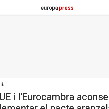
europa
press
ià
a UE i l'Eurocambra acons
lementar el pacte aranzel