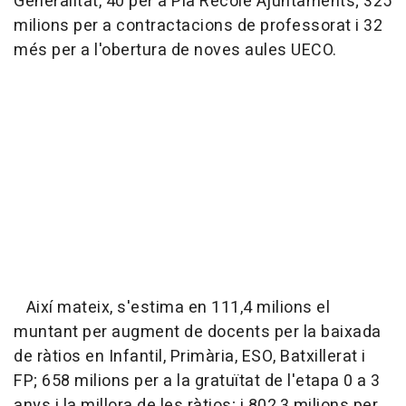
Generalitat, 40 per a Pla Recole Ajuntaments; 325
milions per a contractacions de professorat i 32
més per a l'obertura de noves aules UECO.
Així mateix, s'estima en 111,4 milions el
muntant per augment de docents per la baixada
de ràtios en Infantil, Primària, ESO, Batxillerat i
FP; 658 milions per a la gratuïtat de l'etapa 0 a 3
anys i la millora de les ràtios; i 802,3 milions per