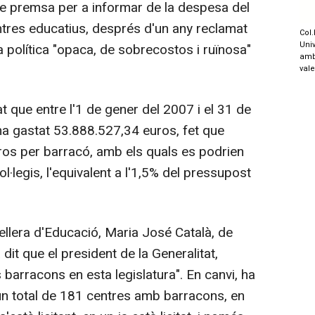
de premsa per a informar de la despesa del
ntres educatius, després d'un any reclamat
Col.
Univ
 política "opaca, de sobrecostos i ruïnosa"
amb
val
t que entre l'1 de gener del 2007 i el 31 de
a gastat 53.888.527,34 euros, fet que
os per barracó, amb els quals es podrien
ol·legis, l'equivalent a l'1,5% del pressupost
ellera d'Educació, Maria José Català, de
it que el president de la Generalitat,
 barracons en esta legislatura". En canvi, ha
 un total de 181 centres amb barracons, en