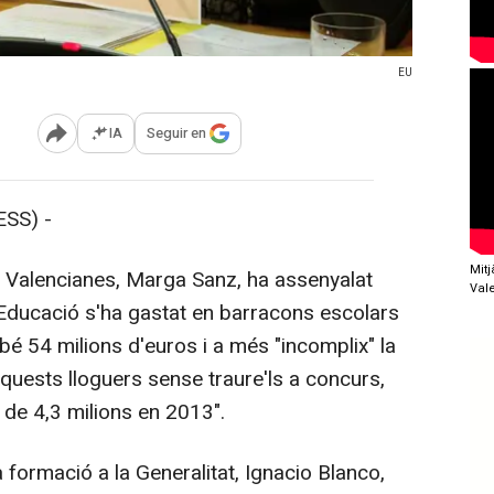
EU
IA
Seguir en
Abrir opciones para compartir
SS) -
Mit
 Valencianes, Marga Sanz, ha assenyalat
Val
d'Educació s'ha gastat en barracons escolars
bé 54 milions d'euros i a més "incomplix" la
aquests lloguers sense traure'ls a concurs,
 de 4,3 milions en 2013".
a formació a la Generalitat, Ignacio Blanco,