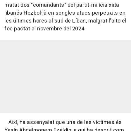
matat dos "comandants" del partit-milícia xiïta
libanés Hezbol·là en sengles atacs perpetrats en
les últimes hores al sud de Líban, malgrat l'alto el
foc pactat al novembre del 2024.
Així, ha assenyalat que una de les víctimes és
Yasín Abdelmonem Ezaldín, a qui ha descrit com