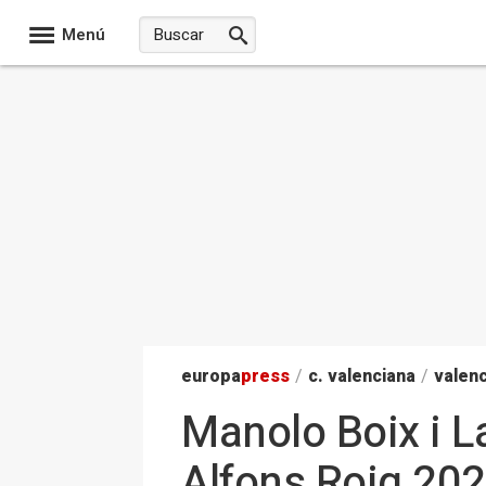
Menú
europa
press
/
c. valenciana
/
valenc
Manolo Boix i L
Alfons Roig 20