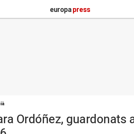
europa
press
ià
ara Ordóñez, guardonats 
26