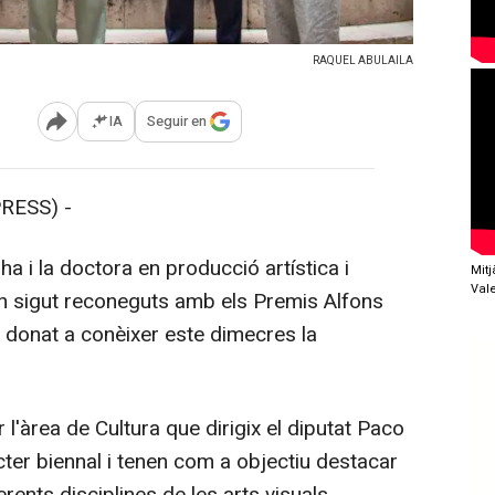
RAQUEL ABULAILA
IA
Seguir en
Abrir opciones para compartir
RESS) -
 i la doctora en producció artística i
Mit
Val
an sigut reconeguts amb els Premis Alfons
 donat a conèixer este dimecres la
'àrea de Cultura que dirigix el diputat Paco
ter biennal i tenen com a objectiu destacar
ferents disciplines de les arts visuals.