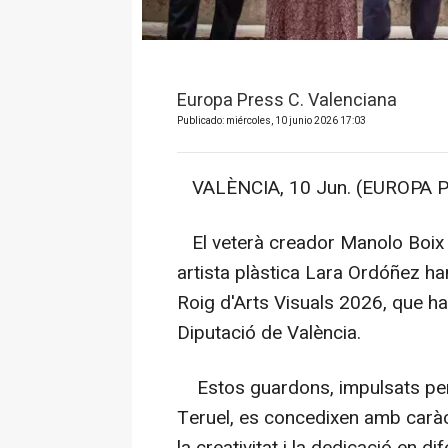
Europa Press C. Valenciana
Publicado: miércoles, 10 junio 2026 17:03
VALÈNCIA, 10 Jun. (EUROPA P
El veterà creador Manolo Boix ha
artista plàstica Lara Ordóñez h
Roig d'Arts Visuals 2026, que ha
Diputació de València.
Estos guardons, impulsats per l
Teruel, es concedixen amb caràc
la creativitat i la dedicació en di