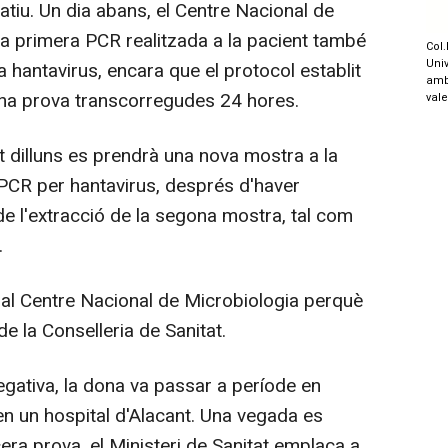
atiu. Un dia abans, el Centre Nacional de
la primera PCR realitzada a la pacient també
Col.
Univ
a hantavirus, encara que el protocol establit
amb
gona prova transcorregudes 24 hores.
val
 dilluns es prendrà una nova mostra a la
a PCR per hantavirus, després d'haver
e l'extracció de la segona mostra, tal com
.
l Centre Nacional de Microbiologia perquè
e la Conselleria de Sanitat.
ativa, la dona va passar a període en
n un hospital d'Alacant. Una vegada es
era prova, el Ministeri de Sanitat emplaça a