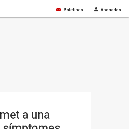
Boletines
Abonados
tmet a una
se símptomes