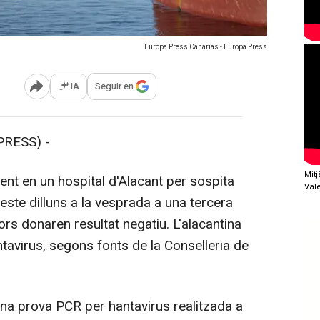
Europa Press Canarias - Europa Press
IA
Seguir en
Abrir opciones para compartir
RESS) -
Mit
t en un hospital d'Alacant per sospita
Val
este dilluns a la vesprada a una tercera
rs donaren resultat negatiu. L'alacantina
avirus, segons fonts de la Conselleria de
a prova PCR per hantavirus realitzada a