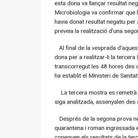
esta dona va llançar resultat neg
Microbiologia va confirmar que 
havia donat resultat negatiu per 
preveia la realització d'una se
Al final de la vesprada d'aquest
dona per a realitzar-li la tercer
transcorregut les 48 hores des d
ha establit el Ministeri de Sanitat
La tercera mostra es remetrà a
siga analitzada, assenyalen des d
Després de la segona prova neg
quarantena i roman ingressada e
coneguen els resultats de la terc