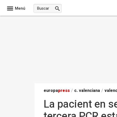
Menú
europa
press
/
c. valenciana
/
valenc
La pacient en s
tercera PCR es