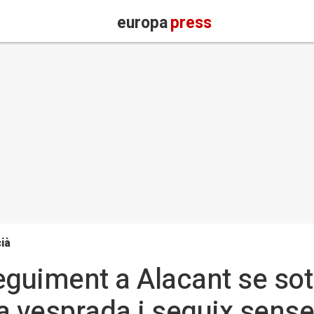
europa
press
ià
eguiment a Alacant se so
ta vesprada i seguix sen