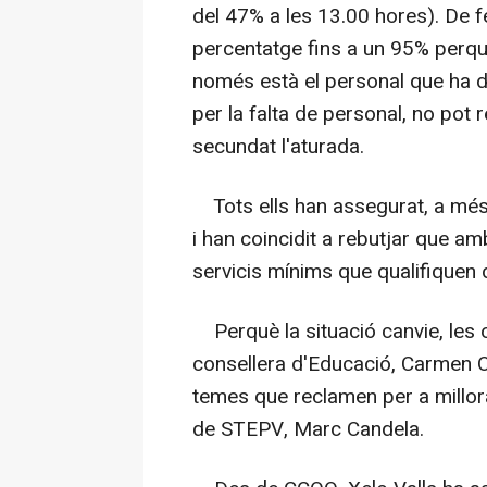
del 47% a les 13.00 hores). De f
percentatge fins a un 95% perq
només està el personal que ha de
per la falta de personal, no pot
secundat l'aturada.
Tots ells han assegurat, a més, 
i han coincidit a rebutjar que amb
servicis mínims que qualifiquen 
Perquè la situació canvie, les o
consellera d'Educació, Carmen Or
temes que reclamen per a millora
de STEPV, Marc Candela.