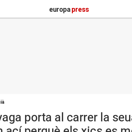
europa
press
ià
aga porta al carrer la se
 ací perquè els xics es m