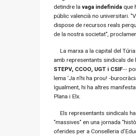
detindre la
vaga indefinida
que h
públic valencià no universitari. "
dispose de recursos reals perquè 
de la nostra societat", proclamen
La marxa a la capital del Túria 
amb representants sindicals de l
STEPV, CCOO, UGT i CSIF
-- po
lema 'Ja n'hi ha prou! -burocràcia,
Igualment, hi ha altres manifest
Plana i Elx.
Els representants sindicals ha
"massives" en una jornada "històr
oferides per a Conselleria d'Edu