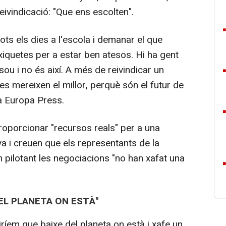
eivindicació: "Que ens escolten".
ots els dies a l'escola i demanar el que
 xiquetes per a estar ben atesos. Hi ha gent
ou i no és així. A més de reivindicar un
 es mereixen el millor, perquè són el futur de
a Europa Press.
oporcionar "recursos reals" per a una
va i creuen que els representants de la
 pilotant les negociacions "no han xafat una
EL PLANETA ON ESTÀ"
iríem que baixe del planeta on està i xafe un