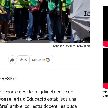
ROBER SOLSONA/EUROPA PRESS
IA
Seguir en
Abrir opciones para compartir
RESS) -
 recorre des del migdia el centre de
Mit
Val
Conselleria d'Educació
establisca una
òria" amb el col·lectiu docent i es puga