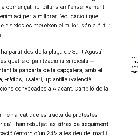
a començat hui dilluns en l'ensenyament
Venim ací per a millorar l'educació i que
els xics es mereixen el millor, són el futur
.
ha partit des de la plaça de Sant Agustí
Col.
es quatre organitzacions sindicals --
Univ
amb
rtant la pancarta de la capçalera, amb el
val
 -ràtios, +salari, +plantilla+valencià'.
acions convocades a Alacant, Cartelló de la
n remarcat que es tracta de protestes
ica" i han rebutjat les xifres de seguiment
cació (entorn d'un 24% a les deu del matí i