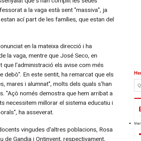
enyalat que s'han complit les seues
fessorat a la vaga està sent "massiva", ja
estan ací part de les famílies, que estan del
unciat en la mateixa direcció i ha
 de la vaga, mentre que José Seco, en
t que l'administració els avise com més
He
e debò". En este sentit, ha remarcat que els
s, mares i alumnat", molts dels quals s'han
ens. "Açò només demostra que hem arribat a
nts necessitem millorar el sistema educatiu i
orals", ha asseverat.
Vier
ocents vingudes d'altres poblacions, Rosa
u de Gandia i Ontinyent, respectivament,