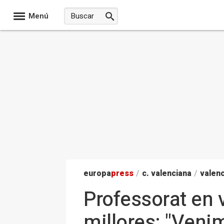
Menú
europa
press
/
c. valenciana
/
valenc
Professorat en v
millores: "Venim