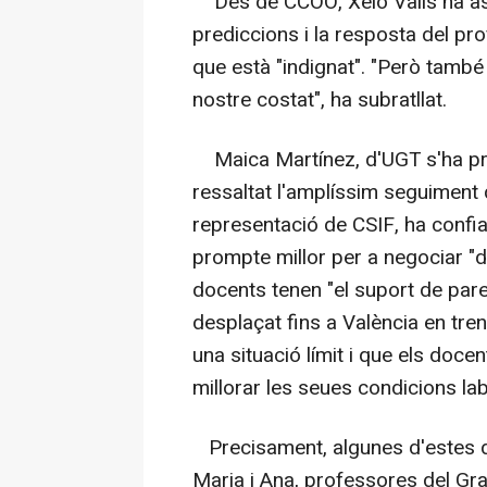
Des de CCOO, Xelo Valls ha ass
prediccions i la resposta del pro
que està "indignat". "Però també 
nostre costat", ha subratllat.
Maica Martínez, d'UGT s'ha pron
ressaltat l'amplíssim seguiment
representació de CSIF, ha confia
prompte millor per a negociar "d
docents tenen "el suport de pare
desplaçat fins a València en tr
una situació límit i que els doce
millorar les seues condicions lab
Precisament, algunes d'estes d
Maria i Ana, professores del Gra