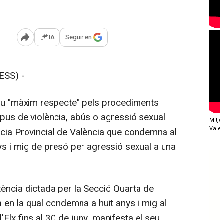
IA
Seguir en
Abrir opciones para compartir
ESS) -
eu "màxim respecte" pels procediments
 tipus de violència, abús o agressió sexual
Mit
Val
ncia Provincial de València que condemna al
nys i mig de presó per agressió sexual a una
tència dictada per la Secció Quarta de
a en la qual condemna a huit anys i mig al
l'Elx fins al 30 de juny, manifesta el seu