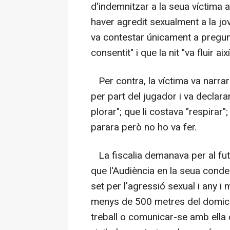
d'indemnitzar a la seua víctima 
haver agredit sexualment a la jov
va contestar únicament a pregunt
consentit" i que la nit "va fluir així
Per contra, la víctima va narra
per part del jugador i va declar
plorar"; que li costava "respirar"
parara però no ho va fer.
La fiscalia demanava per al fut
que l'Audiència en la seua conde
set per l'agressió sexual i any i
menys de 500 metres del domicili
treball o comunicar-se amb ella d