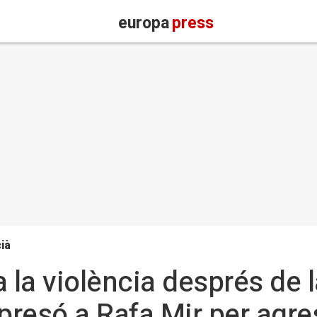
europa
press
ià
ja la violència després d
 presó a Rafa Mir per agre