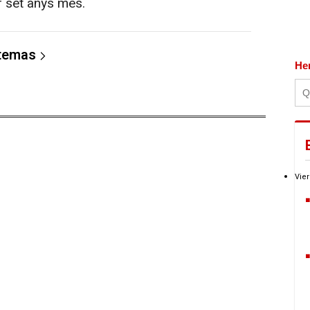
er set anys més.
 temas
He
Vier