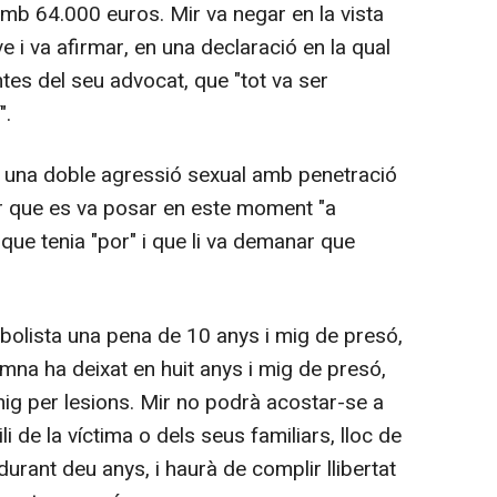
amb 64.000 euros. Mir va negar en la vista
e i va afirmar, en una declaració en la qual
es del seu advocat, que "tot va ser
".
r una doble agressió sexual amb penetració
ar que es va posar en este moment "a
; que tenia "por" i que li va demanar que
bolista una pena de 10 anys i mig de presó,
mna ha deixat en huit anys i mig de presó,
 mig per lesions. Mir no podrà acostar-se a
 de la víctima o dels seus familiars, lloc de
urant deu anys, i haurà de complir llibertat