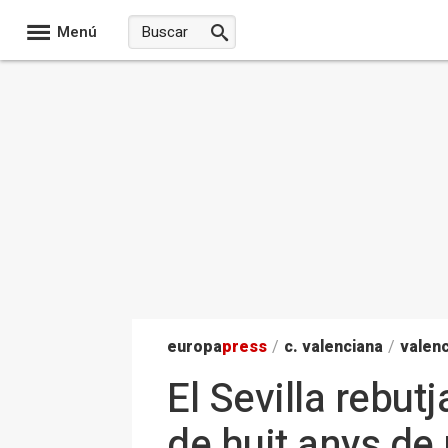
Menú
europa
press
/
c. valenciana
/
valenc
El Sevilla rebut
de huit anys de