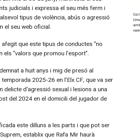
s judicials i expressa el seu més ferm i
Col.
sevol tipus de violència, abús o agressió
Univ
n el seu web oficial.
amb
val
a afegit que este tipus de conductes "no
n els "valors que promou l'esport".
emnat a huit anys i mig de presó al
a temporada 2025-26 en l'Elx CF, que va ser
n delicte d'agressió sexual i lesions a una
ost del 2024 en el domicili del jugador de
cada este dilluns a les parts i que pot ser
 Suprem, establix que Rafa Mir haurà