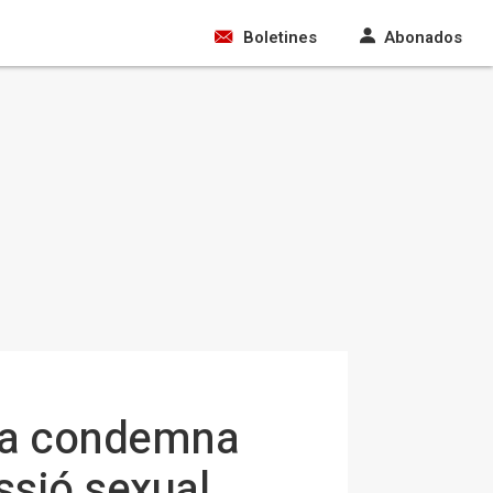
Boletines
Abonados
e la condemna
ssió sexual