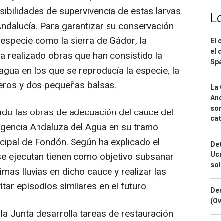
sibilidades de supervivencia de estas larvas
L
ndalucía. Para garantizar su conservación
 especie como la sierra de Gádor, la
El 
el 
 realizado obras que han consistido la
Spa
gua en los que se reproducía la especie, la
eros y dos pequeñas balsas.
La 
And
sor
itado las obras de adecuación del cauce del
cat
 Agencia Andaluza del Agua en su tramo
cipal de Fondón. Según ha explicado el
Det
Ucr
se ejecutan tienen como objetivo subsanar
so
imas lluvias en dicho cauce y realizar las
tar episodios similares en el futuro.
Des
(Ov
la Junta desarrolla tareas de restauración