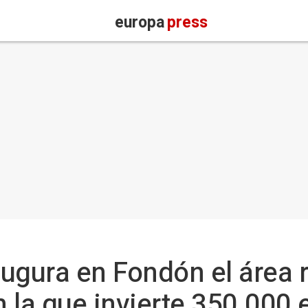
europa
press
augura en Fondón el área 
 la que invierte 350.000 