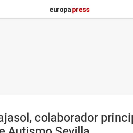
europa
press
asol, colaborador princip
de Autismo Sevilla