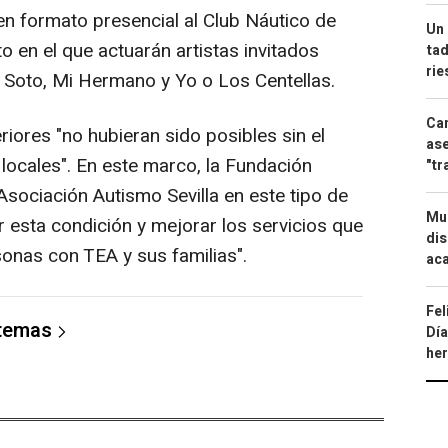
 en formato presencial al Club Náutico de
Un 
nto en el que actuarán artistas invitados
tad
ri
Soto, Mi Hermano y Yo o Los Centellas.
Can
riores "no hubieran sido posibles sin el
ase
ocales". En este marco, la Fundación
"tr
sociación Autismo Sevilla en este tipo de
Mue
zar esta condición y mejorar los servicios que
dis
sonas con TEA y sus familias".
aca
Fel
 temas
Día
he