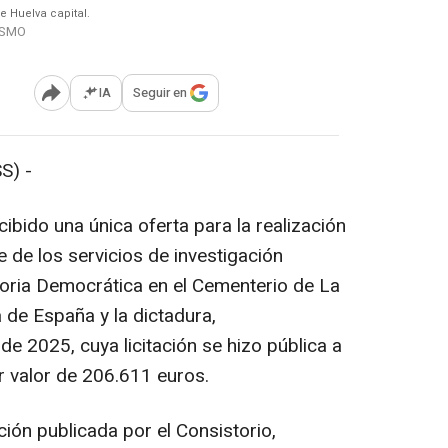
e Huelva capital.
ISMO
IA
Seguir en
Abrir opciones para compartir
S) -
ibido una única oferta para la realización
e de los servicios de investigación
ria Democrática en el Cementerio de La
 de España y la dictadura,
de 2025, cuya licitación se hizo pública a
r valor de 206.611 euros.
ión publicada por el Consistorio,