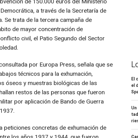
vención de 150.000 euros del Ministerio
a Democrática, a través de la Secretaría de
 Se trata de la tercera campaña de
bito de mayor concentración de
nflicto civil, el Patio Segundo del Sector
oledad.
L
 consultada por Europa Press, señala que se
trabajos técnicos para la exhumación,
El 
os óseos y muestras biológicas de las
el 
hallan restos de las personas que fueron
Spa
ilitar por aplicación de Bando de Guerra
Un 
 1937.
tad
ri
 a peticiones concretas de exhumación de
tre los años 1937 y 1944, que fueron
Can