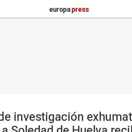
europa
press
 de investigación exhumat
a Soledad de Huelva reci