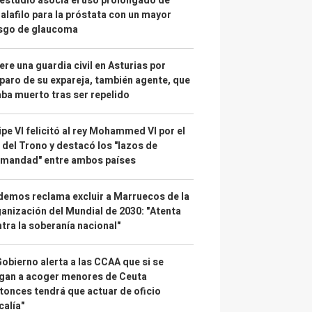
estudio asocia el uso prolongado de
alafilo para la próstata con un mayor
esgo de glaucoma
re una guardia civil en Asturias por
paro de su expareja, también agente, que
ba muerto tras ser repelido
ipe VI felicitó al rey Mohammed VI por el
 del Trono y destacó los "lazos de
rmandad" entre ambos países
emos reclama excluir a Marruecos de la
anización del Mundial de 2030: "Atenta
tra la soberanía nacional"
Gobierno alerta a las CCAA que si se
gan a acoger menores de Ceuta
tonces tendrá que actuar de oficio
calía"