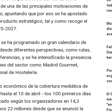
Un 
tad
a de una de las principales motivaciones de
ri
do, apuntando que por eso se ha apostado
roducto estratégico, tal y como recoge el
Mue
25-2027.
dis
aca
d se ha programado un gran calendario de
Fel
desde diferentes perspectivas, como rutas,
Día
rencias, y se ha intensificado la presencia
he
ones del sector como Madrid Gourmet,
Pod
nal de Hostelería.
org
con
no económico de la cobertura mediática de
hasta el 10 de abril --los 100 primeros días
El 
nie
ficado según los organizadores en 14,3
"en
nos 22 millones desde que se anunció la
Fis