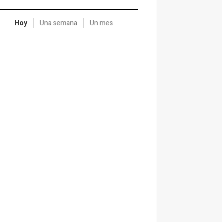
Hoy
Una semana
Un mes