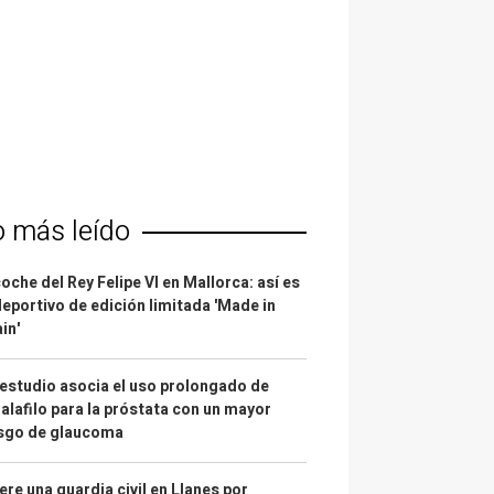
o más leído
coche del Rey Felipe VI en Mallorca: así es
deportivo de edición limitada 'Made in
in'
estudio asocia el uso prolongado de
alafilo para la próstata con un mayor
esgo de glaucoma
re una guardia civil en Llanes por