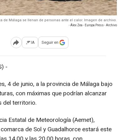
sta de Málaga se llenan de personas ante el calor. Imagen de archivo.
- Álex Zea - Europa Press - Archivo
IA
Seguir en
Abrir opciones para compartir
) -
ves, 4 de junio, a la provincia de Málaga bajo
aturas, con máximas que podrían alcanzar
del territorio.
cia Estatal de Meteorología (Aemet),
 comarca de Sol y Guadalhorce estará este
 las 14,00 y las 20,00 horas, con