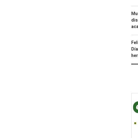
Mue
dis
aca
Fel
Día
he