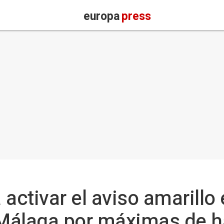
europa
press
a activar el aviso amarillo
 Málaga por máximas de 