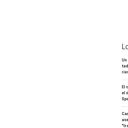
L
Un 
tad
ri
El 
el 
Spa
Can
ase
"tr