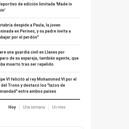
deportivo de edición limitada 'Made in
in'
tabria despide a Paula, la joven
sinada en Perines, y su padre invita a
abajar por el perdón"
re una guardia civil en Llanes por
paro de su expareja, también agente, que
ba muerto tras ser repelido
ipe VI felicitó al rey Mohammed VI por el
 del Trono y destacó los "lazos de
rmandad" entre ambos países
Hoy
Una semana
Un mes