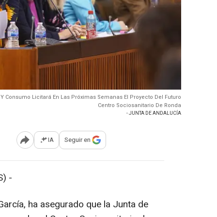
 Y Consumo Licitará En Las Próximas Semanas El Proyecto Del Futuro
Centro Sociosanitario De Ronda
- JUNTA DE ANDALUCÍA
IA
Seguir en
Abrir opciones para compartir
) -
 García, ha asegurado que la Junta de