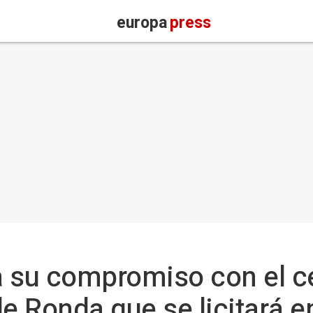
europa
press
ca su compromiso con el c
de Ronda que se licitará e