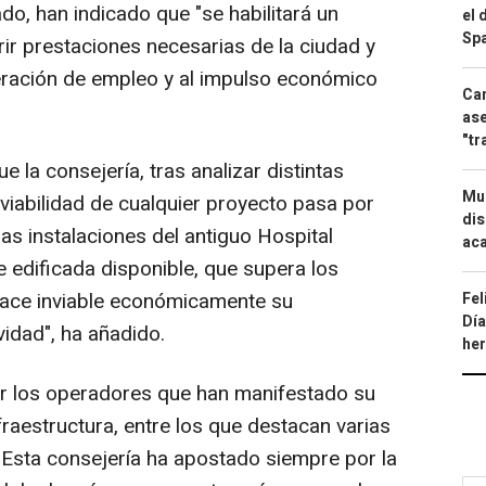
o, han indicado que "se habilitará un
el 
Spa
ir prestaciones necesarias de la ciudad y
eneración de empleo y al impulso económico
Can
ase
"tr
e la consejería, tras analizar distintas
Mue
a viabilidad de cualquier proyecto pasa por
dis
as instalaciones del antiguo Hospital
aca
 edificada disponible, que supera los
ace inviable económicamente su
Fel
Día
idad", ha añadido.
he
r los operadores que han manifestado su
nfraestructura, entre los que destacan varias
. Esta consejería ha apostado siempre por la