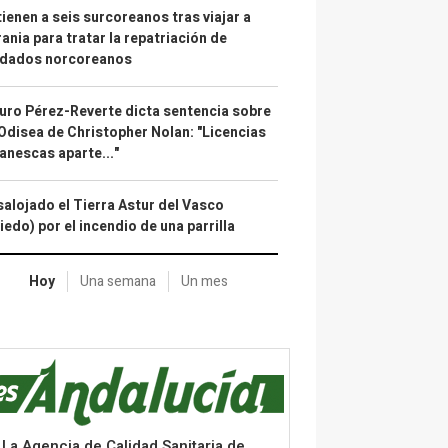
ienen a seis surcoreanos tras viajar a
ania para tratar la repatriación de
ldados norcoreanos
uro Pérez-Reverte dicta sentencia sobre
Odisea de Christopher Nolan: "Licencias
anescas aparte..."
alojado el Tierra Astur del Vasco
iedo) por el incendio de una parrilla
Hoy
Una semana
Un mes
La Agencia de Calidad Sanitaria de