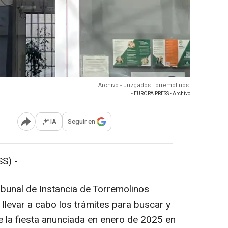
Archivo - Juzgados Torremolinos.
- EUROPA PRESS - Archivo
IA
Seguir en
Abrir opciones para compartir
S) -
ibunal de Instancia de Torremolinos
levar a cabo los trámites para buscar y
 la fiesta anunciada en enero de 2025 en