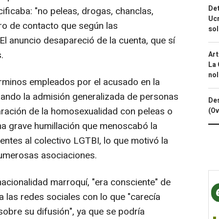
Det
ficaba: "no peleas, drogas, chanclas,
Ucr
ro de contacto que según las
so
El anuncio desapareció de la cuenta, que sí
.
Art
La 
nol
términos empleados por el acusado en la
zando la admisión generalizada de personas
Des
ración de la homosexualidad con peleas o
(Ov
na grave humillación que menoscabó la
ntes al colectivo LGTBI, lo que motivó la
umerosas asociaciones.
 nacionalidad marroquí, "era consciente" de
 las redes sociales con lo que "carecía
bre su difusión", ya que se podría