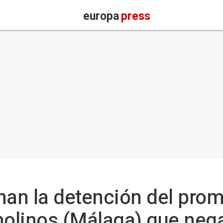
europa
press
nan la detención del prom
molinos (Málaga) que neg