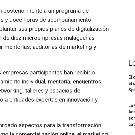
 posteriormente a un programa de
seis y doce horas de acompañamiento
lantar sus propios planes de digitalización
tal de diez microempresas malagueñas
r mentorías, auditorías de marketing y
L
as empresas participantes han recibido
El 
amiento individual, mentoría, encuentros
el 
tworking, talleres y espacios de
Spa
to a entidades expertas en innovación y
La 
And
sor
ordado aspectos para la transformación
cat
mo la comercialización online, el marketing