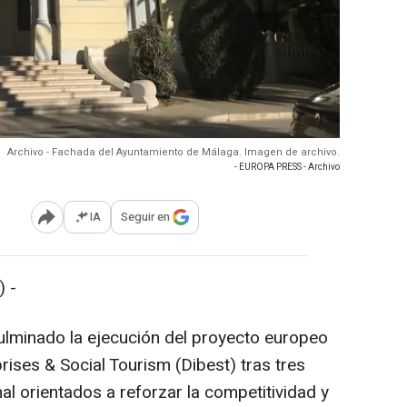
Archivo - Fachada del Ayuntamiento de Málaga. Imagen de archivo.
- EUROPA PRESS - Archivo
IA
Seguir en
Abrir opciones para compartir
 -
ulminado la ejecución del proyecto europeo
prises & Social Tourism (Dibest) tras tres
l orientados a reforzar la competitividad y