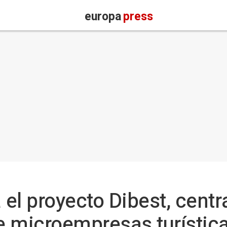
europa
press
el proyecto Dibest, centr
de microempresas turístic