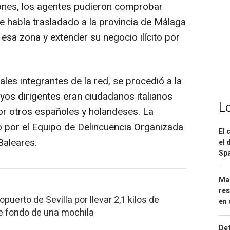
iones, los agentes pudieron comprobar
e había trasladado a la provincia de Málaga
 esa zona y extender su negocio ilícito por
ales integrantes de la red, se procedió a la
os dirigentes eran ciudadanos italianos
L
por otros españoles y holandeses. La
o por el Equipo de Delincuencia Organizada
El 
Baleares.
el 
Spa
Mar
res
opuerto de Sevilla por llevar 2,1 kilos de
en 
e fondo de una mochila
Det