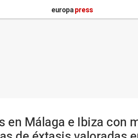
europa
press
s en Málaga e Ibiza con 
las de éxtasis valoradas 