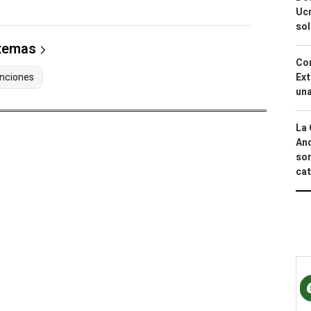
Ucr
so
 temas
Cor
Ext
nciones
una
La 
And
sor
cat