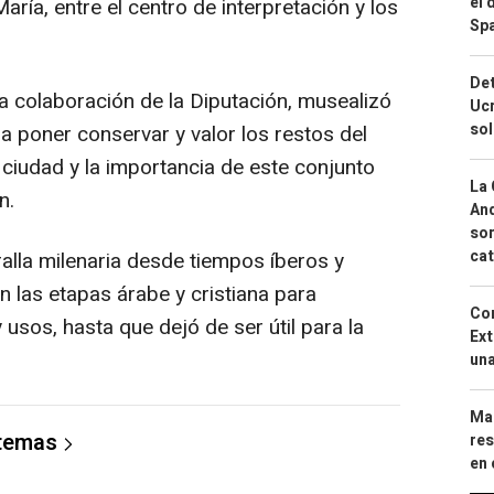
el 
aría, entre el centro de interpretación y los
Spa
Det
a colaboración de la Diputación, musealizó
Ucr
so
a poner conservar y valor los restos del
 ciudad y la importancia de este conjunto
La 
n.
And
sor
cat
alla milenaria desde tiempos íberos y
 las etapas árabe y cristiana para
Cor
usos, hasta que dejó de ser útil para la
Ext
una
Mar
 temas
res
en 