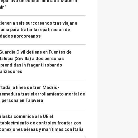
deportivo de edición limitada 'Made in
in'
ienen a seis surcoreanos tras viajar a
ania para tratar la repatriación de
ldados norcoreanos
Guardia Civil detiene en Fuentes de
alucía (Sevilla) a dos personas
prendidas in fraganti robando
alizadores
tada la línea de tren Madrid-
remadura tras el arrollamiento mortal de
 persona en Talavera
laska comunica a la UE el
tablecimiento de controles fronterizos
conexiones aéreas y marítimas con Italia