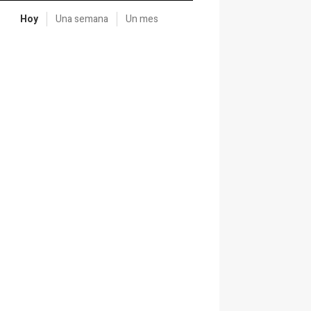
Hoy
Una semana
Un mes