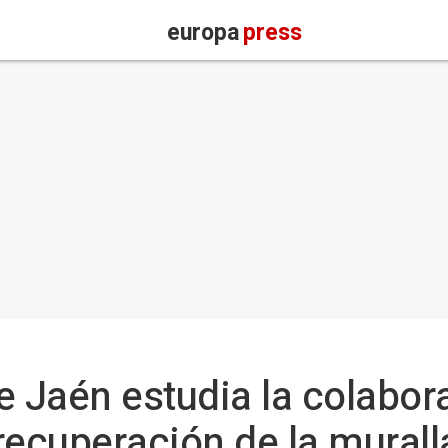
europa
press
e Jaén estudia la colabor
 recuperación de la murall