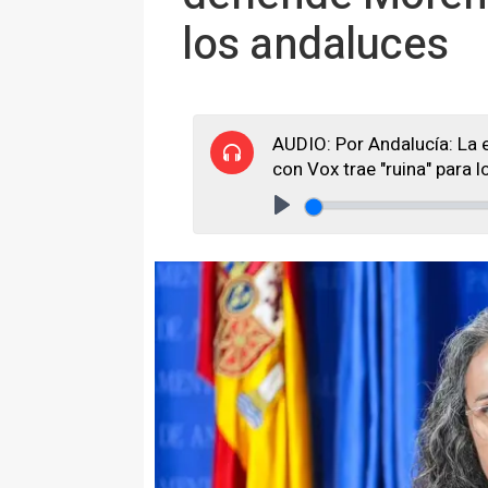
los andaluces
AUDIO: Por Andalucía: La 
con Vox trae "ruina" para 
Play