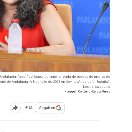
 Andalucía, Rosa Rodríguez, durante la ronda de ruedas de prensa de
to de Andalucía. A 8 de julio de 2026 en Sevilla (Andalucía, España).
Los portavoces d
- Joaquín Corchero - Europa Press
IA
Seguir en
Abrir opciones para compartir
 -