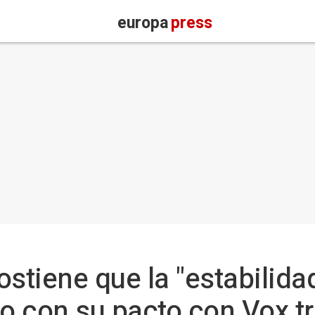
europa
press
ostiene que la "estabilida
 con su pacto con Vox tra