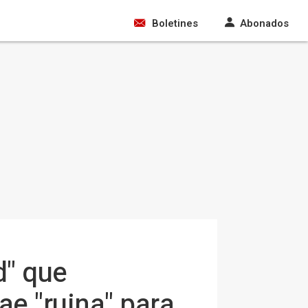
Boletines
Abonados
d" que
e "ruina" para