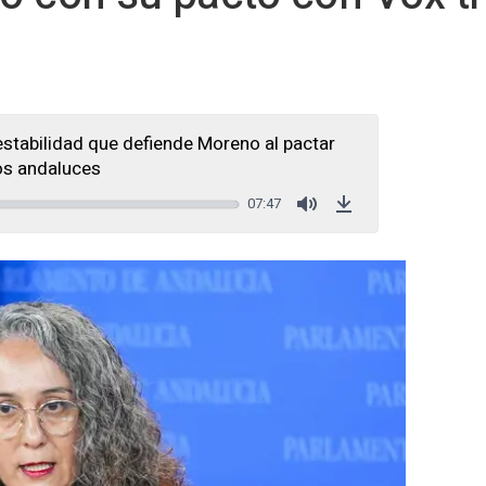
estabilidad que defiende Moreno al pactar
los andaluces
07:47
Mute
Download