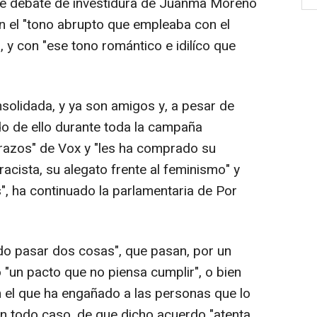
nte debate de investidura de Juanma Moreno
n el "tono abrupto que empleaba con el
 y con "ese tono romántico e idilíco que
nsolidada, y ya son amigos y, a pesar de
 de ello durante toda la campaña
"brazos" de Vox y "les ha comprado su
acista, su alegato frente al feminismo" y
", ha continuado la parlamentaria de Por
do pasar dos cosas", que pasan, por un
 "un pacto que no piensa cumplir", o bien
 el que ha engañado a las personas que lo
en todo caso, de que dicho acuerdo "atenta