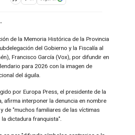
Abrir opciones para compartir
-
ión de la Memoria Histórica de la Provincia
bdelegación del Gobierno y la Fiscalía al
n), Francisco García (Vox), por difundir en
calendario para 2026 con la imagen de
ional del águila.
ogido por Europa Press, el presidente de la
a, afirma interponer la denuncia en nombre
a y de "muchos familiares de las víctimas
la dictadura franquista".