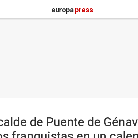
europa
press
calde de Puente de Génav
os franquistas en un cale