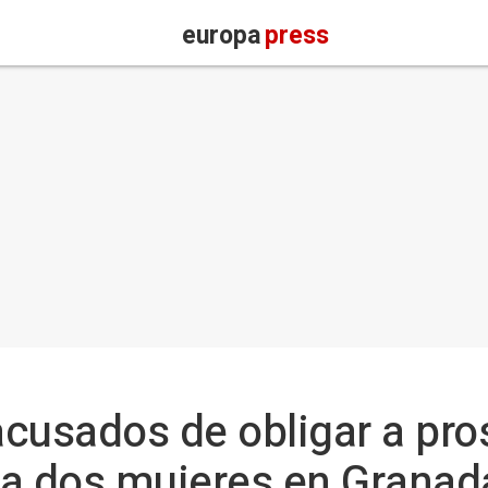
europa
press
cusados de obligar a pros
 a dos mujeres en Granad