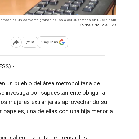
a barroca de un convento granadino iba a ser subastada en Nueva York
- POLICÍA NACIONAL-ARCHIVO
IA
Seguir en
Abrir opciones para compartir
SS) -
 en un pueblo del área metropolitana de
se investiga por supuestamente obligar a
 dos mujeres extranjeras aprovechando su
er papeles, una de ellas con una hija menor a
acional en una nota de prensa, los