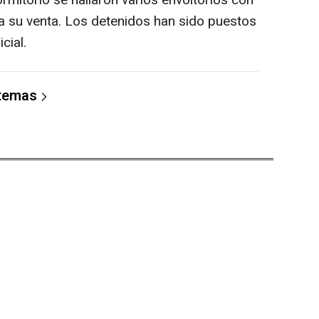
rmitorio se hallaron varios envoltorios con
ra su venta. Los detenidos han sido puestos
cial.
 temas