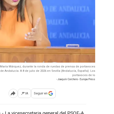
, María Márquez, durante la ronda de ruedas de prensa de portavoces
e Andalucía. A 8 de julio de 2026 en Sevilla (Andalucía, España). Los
portavoces de lo
- Joaquín Corchero - Europa Press
IA
Seguir en
Abrir opciones para compartir
- La vicesecretaria general del PSOE-A,