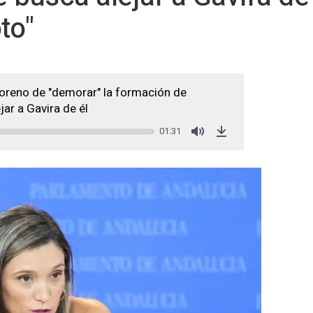
to"
reno de "demorar" la formación de
ar a Gavira de él
01:31
Mute
Download