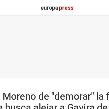
europa
press
 Moreno de "demorar" la 
 busca alejar a Gavira de 