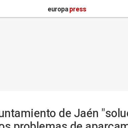
europa
press
untamiento de Jaén "sol
los problemas de aparcam