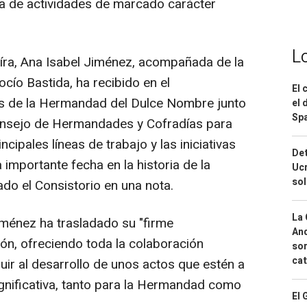
 de actividades de marcado carácter
L
íra, Ana Isabel Jiménez, acompañada de la
cío Bastida, ha recibido en el
El 
s de la Hermandad del Dulce Nombre junto
el 
Spa
onsejo de Hermandades y Cofradías para
ipales líneas de trabajo y las iniciativas
Det
importante fecha en la historia de la
Ucr
so
o el Consistorio en una nota.
La 
iménez ha trasladado su "firme
And
n, ofreciendo toda la colaboración
sor
cat
uir al desarrollo de unos actos que estén a
ignificativa, tanto para la Hermandad como
El 