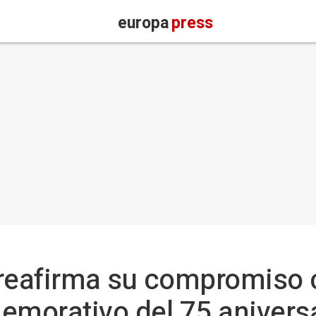
europa
press
) reafirma su compromiso 
morativo del 75 aniversa