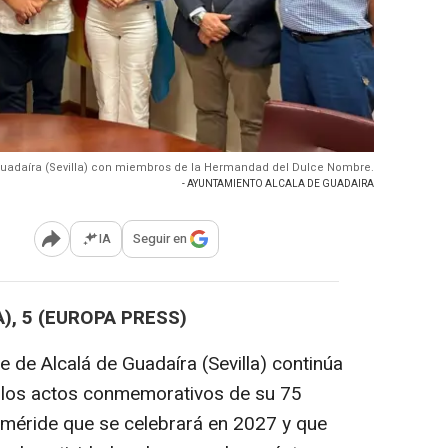
Guadaíra (Sevilla) con miembros de la Hermandad del Dulce Nombre.
- AYUNTAMIENTO ALCALA DE GUADAIRA
IA
Seguir en
Abrir opciones para compartir
), 5 (EUROPA PRESS)
de Alcalá de Guadaíra (Sevilla) continúa
e los actos conmemorativos de su 75
eméride que se celebrará en 2027 y que