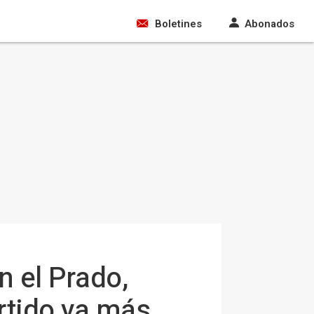
Boletines
Abonados
 el Prado,
rtido ya más