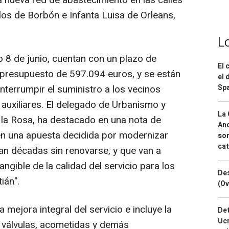
a nueva red de abastecimiento en las calles
los de Borbón e Infanta Luisa de Orleans,
L
o 8 de junio, cuentan con un plazo de
El 
 presupuesto de 597.094 euros, y se están
el 
Spa
nterrumpir el suministro a los vecinos
s auxiliares. El delegado de Urbanismo y
La 
la Rosa, ha destacado en una nota de
And
n una apuesta decidida por modernizar
sor
cat
ban décadas sin renovarse, y que van a
angible de la calidad del servicio para los
Des
ián".
(Ov
a mejora integral del servicio e incluye la
Det
Ucr
as válvulas, acometidas y demás