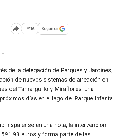
IA
Seguir en
Abrir opciones para compartir
 -
avés de la delegación de Parques y Jardines,
alación de nuevos sistemas de aireación en
es del Tamarguillo y Miraflores, una
próximos días en el lago del Parque Infanta
o hispalense en una nota, la intervención
.591,93 euros y forma parte de las