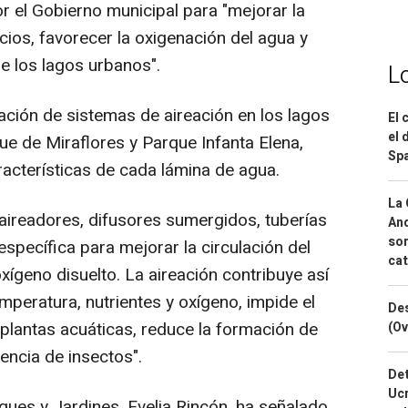
 el Gobierno municipal para "mejorar la
ios, favorecer la oxigenación del agua y
de los lagos urbanos".
L
ación de sistemas de aireación en los lagos
El 
el 
ue de Miraflores y Parque Infanta Elena,
Spa
acterísticas de cada lámina de agua.
La 
 aireadores, difusores sumergidos, tuberías
And
sor
 específica para mejorar la circulación del
cat
xígeno disuelto. La aireación contribuye así
emperatura, nutrientes y oxígeno, impide el
Des
 plantas acuáticas, reduce la formación de
(Ov
encia de insectos".
Det
Ucr
ques y Jardines, Evelia Rincón, ha señalado