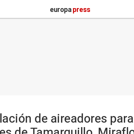
europa
press
alación de aireadores para
es de Tamarguillo, Miraflo