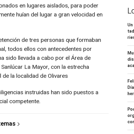
onados en lugares aislados, para poder
L
rmente huían del lugar a gran velocidad en
Un 
tad
ri
 detención de tres personas que formaban
nal, todos ellos con antecedentes por
Mue
a sido llevada a cabo por el Área de
dis
aca
 Sanlúcar La Mayor, con la estrecha
 de la localidad de Olivares
Fel
Día
diligencias instruidas han sido puestos a
he
cial competente.
Pod
org
con
 temas