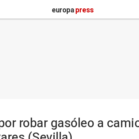
europa
press
por robar gasóleo a cami
ares (Sevilla)