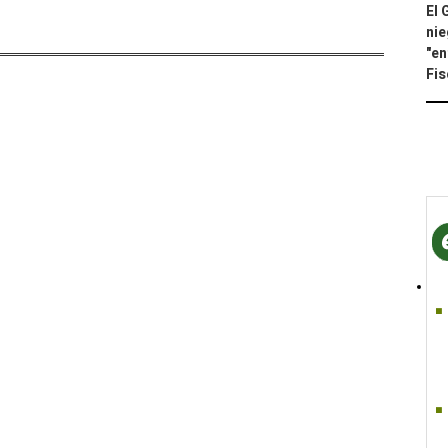
El 
nie
"en
Fis