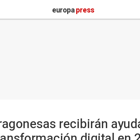
europa
press
agonesas recibirán ayuda
ransformación digital en 