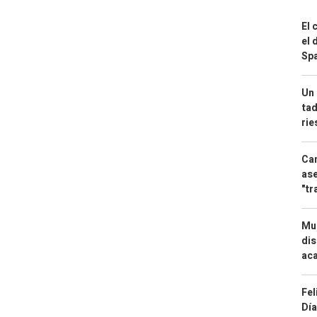
El 
el 
Spa
Un 
tad
ri
Can
ase
"tr
Mue
dis
aca
Fel
Día