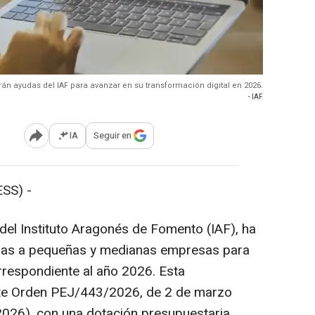
án ayudas del IAF para avanzar en su transformación digital en 2026.
- IAF
IA
Seguir en
Abrir opciones para compartir
SS) -
del Instituto Aragonés de Fomento (IAF), ha
udas a pequeñas y medianas empresas para
orrespondiente al año 2026. Esta
nte Orden PEJ/443/2026, de 2 de marzo
026), con una dotación presupuestaria