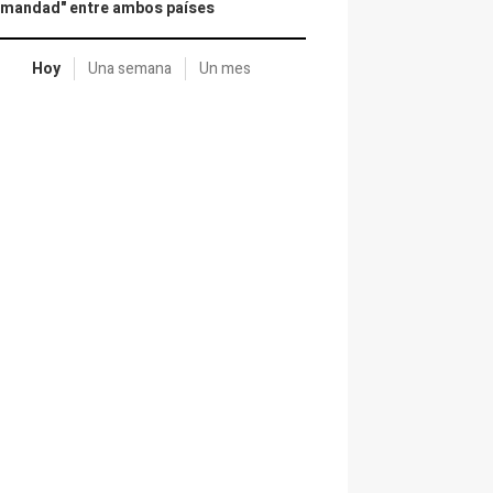
rmandad" entre ambos países
Hoy
Una semana
Un mes