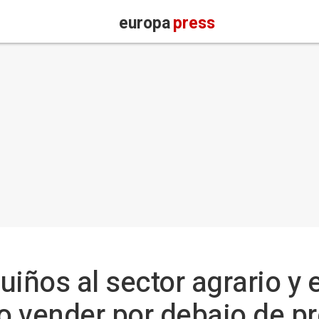
europa
press
iños al sector agrario y 
 vender por debajo de pr