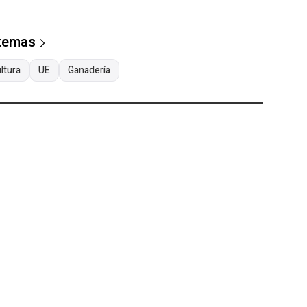
 temas
ltura
UE
Ganadería