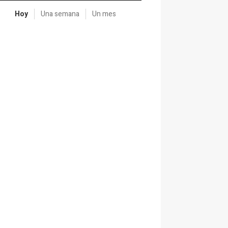
Hoy
Una semana
Un mes