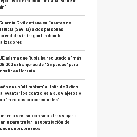
deportivo de edición limitada 'Made in
in'
Guardia Civil detiene en Fuentes de
alucía (Sevilla) a dos personas
prendidas in fraganti robando
alizadores
UE afirma que Rusia ha reclutado a "más
28.000 extranjeros de 135 países" para
batir en Ucrania
aña da un 'ultimátum' a Italia de 3 días
a levantar los controles a sus viajeros o
rá "medidas proporcionales"
ienen a seis surcoreanos tras viajar a
ania para tratar la repatriación de
ldados norcoreanos