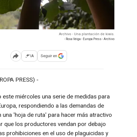
Archivo - Una plantación de kiwis.
- Rosa Veiga - Europa Press - Archivo
IA
Seguir en
Abrir opciones para compartir
ROPA PRESS) -
 este miércoles una serie de medidas para
 Europa, respondiendo a las demandas de
 una 'hoja de ruta' para hacer más atractivo
ar que los productores vendan por debajo
as prohibiciones en el uso de plaguicidas y