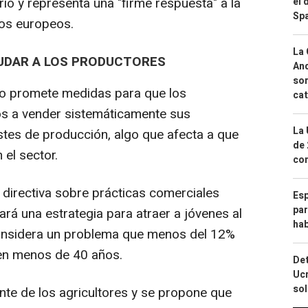
rio y representa una "firme respuesta" a la
el 
Spa
ros europeos.
La 
YUDAR A LOS PRODUCTORES
And
sor
eo promete medidas para que los
cat
os a vender sistemáticamente sus
La 
tes de producción, algo que afecta a que
de 
el sector.
com
la directiva sobre prácticas comerciales
Esp
par
ará una estrategia para atraer a jóvenes al
hab
considera un problema que menos del 12%
enen menos de 40 años.
Det
Ucr
so
te de los agricultores y se propone que