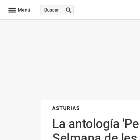
Menú
ASTURIAS
La antología 'Per
Selmana de les 