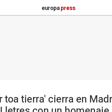
europa
press
 toa tierra' cierra en Madr
Lletres con un homenaje 