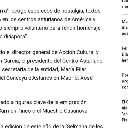
tad
ri
erra' recoge esos ecos de nostalgia, textos
da en los centros asturianos de América y
Mue
no siempre voluntario para rendir homenaje
dis
aca
a diáspora".
Fel
do el director general de Acción Cultural y
Día
n García; el presidente del Centro Asturiano
he
secretaria de la entidad, María Pilar
Pod
 del Conceyu d'Asturies en Madrid, Xosé
org
con
ado a figuras clave de la emigración
El 
nie
Carmen Tineo o el Maestro Casanova.
"en
Fis
a edición de este año de la 'Selmana de les