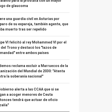
alafilo para la próstata con un mayor
esgo de glaucoma
re una guardia civil en Asturias por
paro de su expareja, también agente, que
ba muerto tras ser repelido
ipe VI felicitó al rey Mohammed VI por el
 del Trono y destacó los "lazos de
rmandad" entre ambos países
emos reclama excluir a Marruecos de la
anización del Mundial de 2030: "Atenta
tra la soberanía nacional"
Gobierno alerta a las CCAA que si se
gan a acoger menores de Ceuta
tonces tendrá que actuar de oficio
calía"