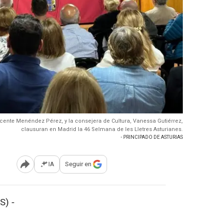
Vicente Menéndez Pérez, y la consejera de Cultura, Vanessa Gutiérrez,
clausuran en Madrid la 46 Selmana de les Lletres Asturianes.
- PRINCIPADO DE ASTURIAS
IA
Seguir en
Abrir opciones para compartir
S) -