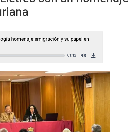
uriana
logía homenaje emigración y su papel en
01:12
Mute
Download