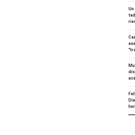
Un 
tad
ri
Can
ase
"tr
Mue
dis
aca
Fel
Día
he