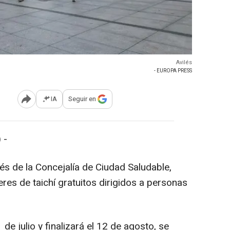
Avilés
- EUROPA PRESS
IA
Seguir en
Abrir opciones para compartir
 -
vés de la Concejalía de Ciudad Saludable,
res de taichí gratuitos dirigidos a personas
de julio y finalizará el 12 de agosto, se