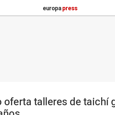
europa
press
oferta talleres de taichí 
años