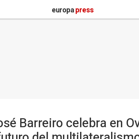
europa
press
sé Barreiro celebra en Ov
futuro del multilateralis