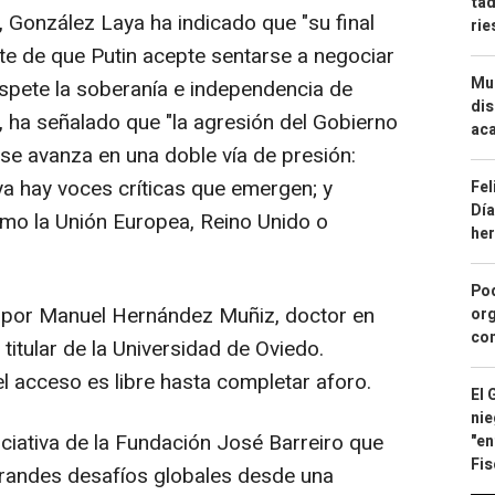
tad
, González Laya ha indicado que "su final
ri
e de que Putin acepte sentarse a negociar
Mue
espete la soberanía e independencia de
dis
a, ha señalado que "la agresión del Gobierno
aca
 se avanza en una doble vía de presión:
 ya hay voces críticas que emergen; y
Fel
Día
omo la Unión Europea, Reino Unido o
he
Pod
 por Manuel Hernández Muñiz, doctor en
org
con
itular de la Universidad de Oviedo.
l acceso es libre hasta completar aforo.
El 
nie
niciativa de la Fundación José Barreiro que
"en
Fis
grandes desafíos globales desde una