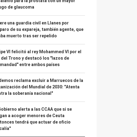
alafilo para la próstata con un mayor
esgo de glaucoma
re una guardia civil en Llanes por
paro de su expareja, también agente, que
ba muerto tras ser repelido
ipe VI felicitó al rey Mohammed VI por el
 del Trono y destacó los "lazos de
rmandad" entre ambos países
emos reclama excluir a Marruecos de la
anización del Mundial de 2030: "Atenta
tra la soberanía nacional"
Gobierno alerta a las CCAA que si se
gan a acoger menores de Ceuta
tonces tendrá que actuar de oficio
calía"