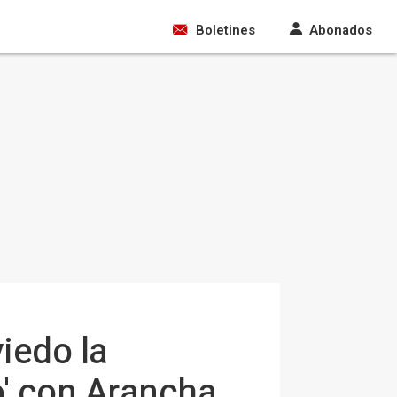
Boletines
Abonados
iedo la
mo' con Arancha