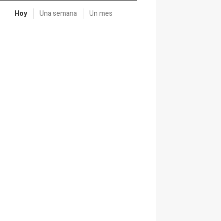
Hoy
Una semana
Un mes