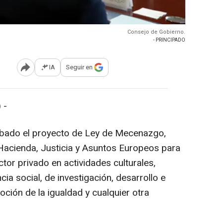
Consejo de Gobierno.
- PRINCIPADO
IA
Seguir en
Abrir opciones para compartir
 -
obado el proyecto de Ley de Mecenazgo,
Hacienda, Justicia y Asuntos Europeos para
ctor privado en actividades culturales,
cia social, de investigación, desarrollo e
ción de la igualdad y cualquier otra