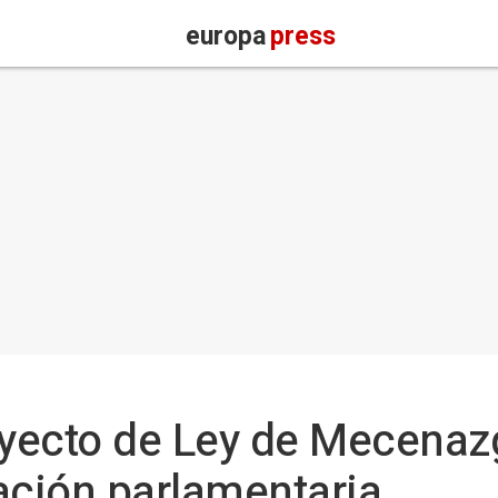
europa
press
oyecto de Ley de Mecenaz
ación parlamentaria