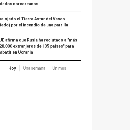
ldados norcoreanos
alojado el Tierra Astur del Vasco
iedo) por el incendio de una parrilla
UE afirma que Rusia ha reclutado a "más
28.000 extranjeros de 135 países" para
batir en Ucrania
Hoy
Una semana
Un mes