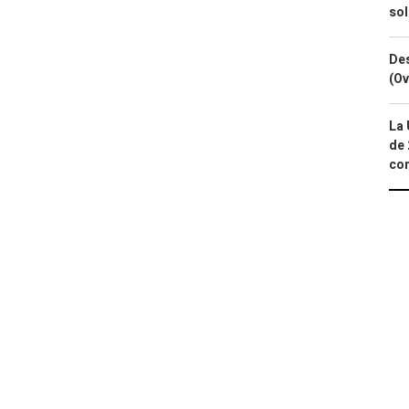
so
Des
(Ov
La 
de 
com