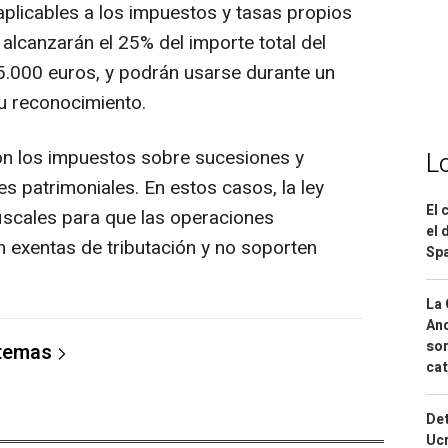
 aplicables a los impuestos y tasas propios
alcanzarán el 25% del importe total del
 5.000 euros, y podrán usarse durante un
u reconocimiento.
con los impuestos sobre sucesiones y
L
s patrimoniales. En estos casos, la ley
El 
fiscales para que las operaciones
el 
 exentas de tributación y no soporten
Spa
La 
And
sor
 temas
cat
Det
Ucr