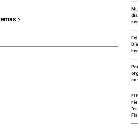
Mue
dis
 temas
aca
Fel
Día
he
Pod
org
con
El 
nie
"en
Fis