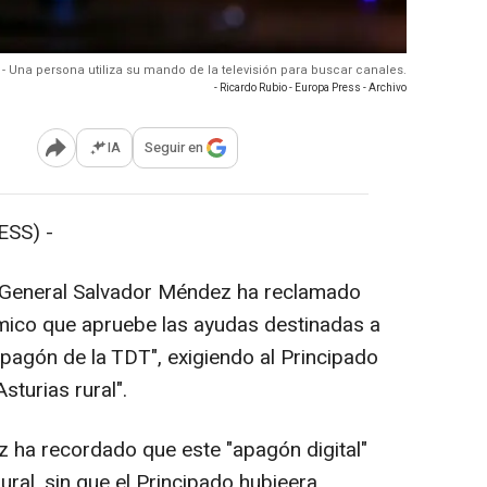
 - Una persona utiliza su mando de la televisión para buscar canales.
- Ricardo Rubio - Europa Press - Archivo
IA
Seguir en
Abrir opciones para compartir
SS) -
 General Salvador Méndez ha reclamado
ómico que apruebe las ayudas destinadas a
apagón de la TDT", exigiendo al Principado
sturias rural".
ha recordado que este "apagón digital"
ural, sin que el Principado hubieera