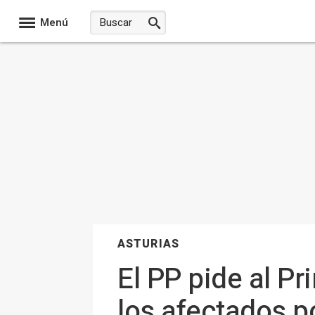
Menú
ASTURIAS
El PP pide al P
los afectados p