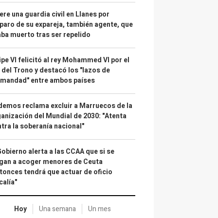
re una guardia civil en Llanes por
paro de su expareja, también agente, que
ba muerto tras ser repelido
ipe VI felicitó al rey Mohammed VI por el
 del Trono y destacó los "lazos de
rmandad" entre ambos países
emos reclama excluir a Marruecos de la
anización del Mundial de 2030: "Atenta
tra la soberanía nacional"
Gobierno alerta a las CCAA que si se
gan a acoger menores de Ceuta
tonces tendrá que actuar de oficio
calía"
Hoy
Una semana
Un mes