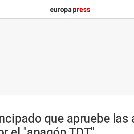
europa
press
rincipado que apruebe las
or el "apagón TDT"