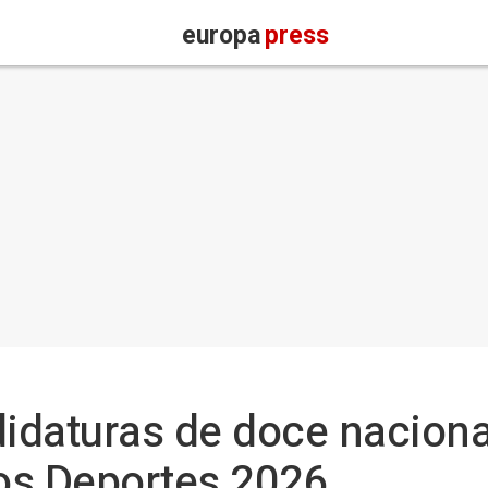
europa
press
didaturas de doce nacion
los Deportes 2026