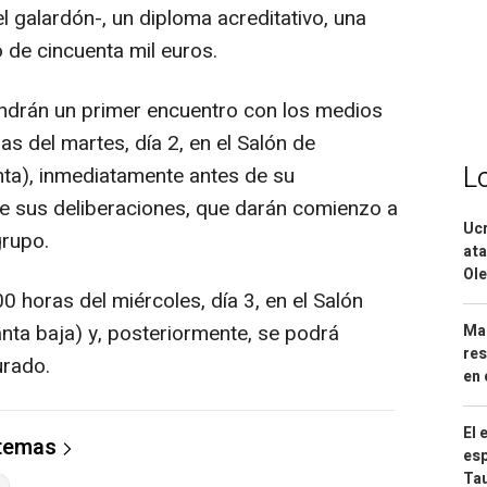
l galardón-, un diploma acreditativo, una
o de cincuenta mil euros.
drán un primer encuentro con los medios
s del martes, día 2, en el Salón de
L
nta), inmediatamente antes de su
 de sus deliberaciones, que darán comienzo a
Ucr
grupo.
ata
Ole
00 horas del miércoles, día 3, en el Salón
ta baja) y, posteriormente, se podrá
Mar
res
urado.
en 
El 
 temas
esp
Ta