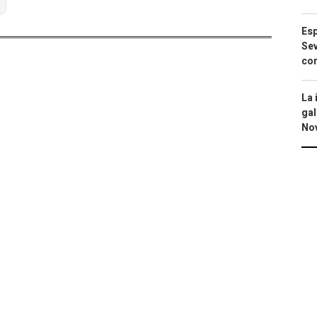
Esp
Sev
con
La 
gal
No