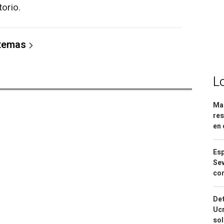
orio.
 temas
L
Mar
res
en 
Esp
Sev
con
Det
Ucr
so