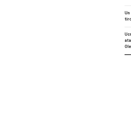
Un 
tir
Ucr
ata
Ole