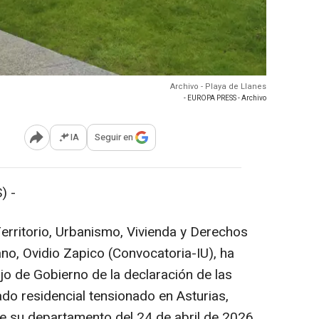
Archivo - Playa de Llanes
- EUROPA PRESS - Archivo
IA
Seguir en
Abrir opciones para compartir
) -
erritorio, Urbanismo, Vivienda y Derechos
no, Ovidio Zapico (Convocatoria-IU), ha
jo de Gobierno de la declaración de las
o residencial tensionado en Asturias,
e su departamento del 24 de abril de 2026.