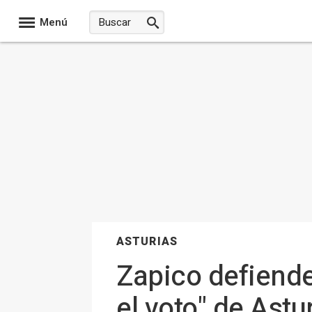
Menú
ASTURIAS
Zapico defiende
el voto" de Astu