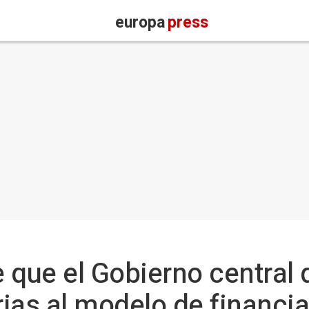
europa
press
 que el Gobierno central
rias al modelo de financi