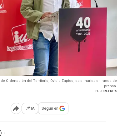
 de Ordenación del Territorio, Ovidio Zapico, este martes en rueda de
prensa.
- EUROPA PRESS
IA
Seguir en
Abrir opciones para compartir
 -