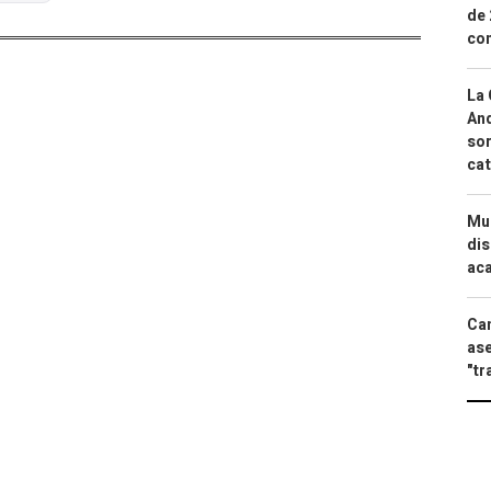
de 
com
La 
And
sor
cat
Mue
dis
aca
Can
ase
"tr